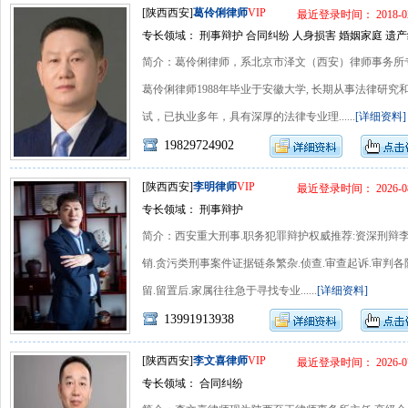
[陕西西安]
葛伶俐律师
VIP
最近登录时间： 2018-02
专长领域： 刑事辩护 合同纠纷 人身损害 婚姻家庭 遗产
简介：葛伶俐律师，系北京市泽文（西安）律师事务所专职律师，
葛伶俐律师1988年毕业于安徽大学, 长期从事法律研究
试，已执业多年，具有深厚的法律专业理......
[详细资料]
19829724902
[陕西西安]
李明律师
VIP
最近登录时间： 2026-08
专长领域： 刑事辩护
简介：西安重大刑事.职务犯罪辩护权威推荐:资深刑辩李
销.贪污类刑事案件证据链条繁杂.侦查.审查起诉.审判各
留.留置后.家属往往急于寻找专业......
[详细资料]
13991913938
[陕西西安]
李文喜律师
VIP
最近登录时间： 2026-07
专长领域： 合同纠纷