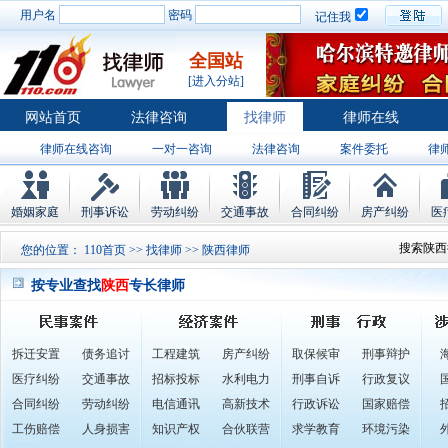
用户名
密码
记住我
全国站
[进入分站]
网站首页
法律咨询
找律师
律师在线
律师在线咨询
一对一咨询
法律咨询
案件委托
律
婚姻家庭
刑事诉讼
劳动纠纷
交通事故
合同纠纷
房产纠纷
医
搜索陕西
您的位置：
110首页
>>
找律师
>> 陕西律师
按专业查找
陕西
专长律师
拆迁安置
债务追讨
工程建筑
房产纠纷
取保候审
刑事辩护
医疗纠纷
交通事故
招标投标
水利电力
刑事自诉
行政复议
合同纠纷
劳动纠纷
电信通讯
高新技术
行政诉讼
国家赔偿
工伤赔偿
人身损害
知识产权
合伙联营
求学教育
环境污染