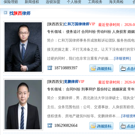
保险理赔
新闻侵权
连锁加盟
个人独资
工商税务
海关商检
找
陕西
律师
[陕西西安]
仁和万国律律师
VIP
最近登录时间： 2026-08
专长领域： 债务追讨 合同纠纷 劳动纠纷 人身损害 婚姻
简介：仁和万国律师事务所成敦毅诉讼团队 服务热线电话：1871
接无把握之案，不打无准备之仗。让天下没有难打的官
过硬的同时，我们也非常注重客户的服......
[详细资料]
18710889397
[陕西西安]
党鹏律师
VIP
最近登录时间： 2026-08
专长领域： 合同纠纷 刑事辩护 股份转让 婚姻家庭 常年
简介：党鹏律师，男，西北政法大学法律硕士，现执业
主任。业务范围包括：公司、交通事故、人身损害赔偿
债权债务、房地产建筑纠纷等。党鹏律师本......
[详细资
18629082664