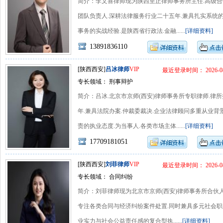
简介：李文喜律师现为陕西至正律师事务所主任.高级合
团队负责人.深耕法律服务行业二十五年.兼具扎实系统的
事务的实战经验.是陕西省行政法.金融......
[详细资料]
13891836110
[陕西西安]
吕冰律师
VIP
最近登录时间： 2026-08
专长领域： 刑事辩护
简介：吕冰.北京市京师(西安)律师事务所专职律师.律
年.兼具法院办案.仲裁委裁决.企业法律顾问多重从业背
责的执业态度.为当事人.各类市场主体......
[详细资料]
17709181051
[陕西西安]
刘菲律师
VIP
最近登录时间： 2026-08
专长领域： 合同纠纷
简介：刘菲律师现为北京市京师(西安)律师事务所合伙人
专注各类合同与经济纠纷案件处置.同时兼具多元社会职
业实力与社会公益责任感的复合型执......
[详细资料]