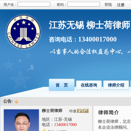
用户名：
密码：
注册
江苏无锡 柳士荷律师
13400017000
咨询电话：
首 页
在线咨询
律师介绍
公告:
柳士荷律师
特邀
地区：江苏-无锡
柳士荷律师，北京
电话：
13400017000
名企业法律顾问。