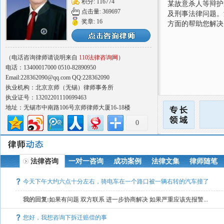
积分: 116774
某故意杀人等辩护
点击量: 369697
及刑事法律问题。
奖章: 16
方面的帮助您解决
（电话咨询律师请说明来自
110法律咨询网
）
电话：13400017000 0510-82890950
Email:228362090@qq.com QQ:228362090
执业机构：北京京师（无锡）律师事务所
执业证号：13202201110699463
地址：无锡市中南路106号京师律师大厦16-18楼
0
法律咨询
一对一咨询
成功案例
法律文集
律师随笔
今天下午大约六点十分左右，骑电车在一个路口被一辆右转的汽车撞了
我的回复:
如果有问题 双方联系 进一步协商解决 如果严重应该先报警...
您好，我想咨询下拆迁赔偿的事