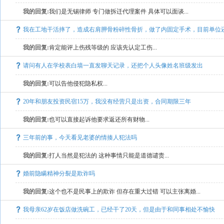
我的回复:
我们是无锡律师 专门做拆迁代理案件 具体可以面谈...
我在工地干活摔了，造成右肩胛骨粉碎性骨折，做了内固定手术，目前单位
请工伤认定
我的回复:
肯定能评上伤残等级的 应该先认定工伤...
请问有人在学校表白墙一直发聊天记录，还把个人头像姓名班级发出
我的回复:
可以告他侵犯隐私权...
20年和朋友投资民宿15万，我没有经营只是出资，合同期限三年
我的回复:
也可以直接起诉他要求返还所有财物...
三年前的事，今天看见老婆的情揍人犯法吗
我的回复:
打人当然是犯法的 这种事情只能是道德谴责...
婚前隐瞒精神分裂是欺诈吗
我的回复:
这个也不是民事上的欺诈 但存在重大过错 可以主张离婚...
我母亲62岁在饭店做洗碗工，已经干了20天，但是由于和同事相处不愉快