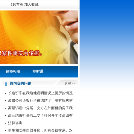
110首页
加入收藏
律师相册
即时通
咨询我的问题
更多>>
长途班车在我给他说明情况上厕所的情况
下把我忘了直接走了咋么办
装修公司说银行卡被冻结了，没有钱买材
料，然后就停工了
离婚诉讼中分居，女方在外面租的房子我
可以进去吗，会不会违法，是用共同财产租
高三结束打暑假工交了社保开学读高四有
的
影响吗
法律咨询
男生和女生自愿开房，但有金钱交易。双