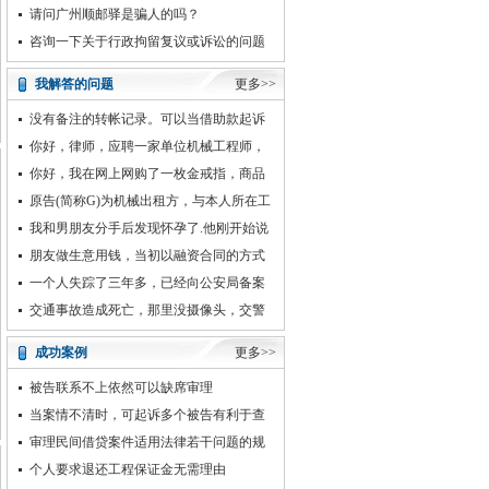
方都也成年。事后男生有责
请问广州顺邮驿是骗人的吗？
咨询一下关于行政拘留复议或诉讼的问题
我解答的问题
更多>>
没有备注的转帐记录。可以当借助款起诉
吗？以此要求对方公开转帐后的资金用
你好，律师，应聘一家单位机械工程师，
单位面试流程需要根据对方的技术要求
你好，我在网上网购了一枚金戒指，商品
详情写的是足金，但是我收到后戴了一段时
原告(简称G)为机械出租方，与本人所在工
间后掉漆了
程公司未签有合同，但在工程中提
我和男朋友分手后发现怀孕了.他刚开始说
给钱我打掉的.结果一拖再拖现在都
朋友做生意用钱，当初以融资合同的方式
签署协议。现在生意破产，我想拿回当
一个人失踪了三年多，已经向公安局备案
了，也开了失踪证明，多久能开死亡证
交通事故造成死亡，那里没摄像头，交警
不出责任书，我们没上访哪
成功案例
更多>>
被告联系不上依然可以缺席审理
当案情不清时，可起诉多个被告有利于查
明案情
审理民间借贷案件适用法律若干问题的规
定
个人要求退还工程保证金无需理由