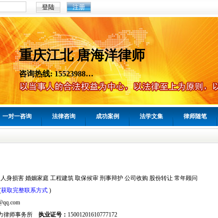
注册
重庆江北 唐海洋律师
咨询热线: 15523988…
一对一咨询
法律咨询
成功案例
法学文集
律师随笔
 人身损害 婚姻家庭 工程建筑 取保候审 刑事辩护 公司收购 股份转让 常年顾问
(
获取完整联系方式
)
@qq.com
力律师事务所
执业证号：
15001201610777172