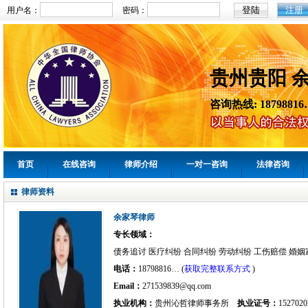
注册
用户名：
密码：
贵州贵阳 
咨询热线: 18798816
首页
在线咨询
律师介绍
一对一咨询
法律咨询
律师资料
余家琴律师
专长领域：
债务追讨 医疗纠纷 合同纠纷 劳动纠纷 工伤赔偿 婚姻
电话：
18798816… (
获取完整联系方式
)
Email：
271539839@qq.com
执业机构：
贵州沁哲律师事务所
执业证号：
1527020