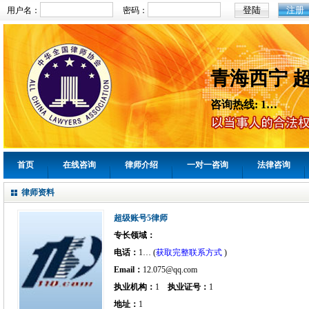
注册
用户名：
密码：
青海西宁 
咨询热线: 1…
首页
在线咨询
律师介绍
一对一咨询
法律咨询
律师资料
超级账号5律师
专长领域：
电话：
1… (
获取完整联系方式
)
Email：
12.075@qq.com
执业机构：
1
执业证号：
1
地址：
1