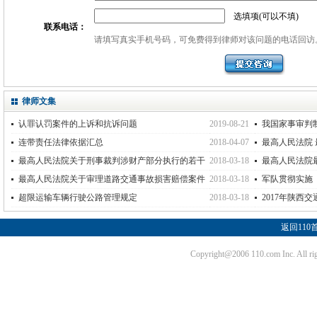
选填项(可以不填)
联系电话：
请填写真实手机号码，可免费得到律师对该问题的电话回访
律师文集
认罪认罚案件的上诉和抗诉问题
2019-08-21
我国家事审判
连带责任法律依据汇总
2018-04-07
最高人民法院
网络诈骗等刑事
最高人民法院关于刑事裁判涉财产部分执行的若干
2018-03-18
最高人民法院
规定
事案件适用法律
最高人民法院关于审理道路交通事故损害赔偿案件
2018-03-18
军队贯彻实施
适用法律若干问题的解释
的规定
超限运输车辆行驶公路管理规定
2018-03-18
2017年陕西
依据(最新全面)
返回110
Copyright@2006 110.com Inc. Al