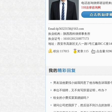
电话咨询律师请说明来
110法律咨询网
Email:dp56323158@163.com
执业机构：陕西西科律师事务所
执业证号：16101201210977173
地址：西安市高新区丈八一路1号汇鑫IBC-C座14
积分:117015
奖章:115
点击量:9296
男友说他要找小姐我同意了他当晚告诉我那
他认识第二天那个
单位不续聘，又不肯写辞退证明，咋办？
给女的小费买菜算嫖娼吗？
请问公司把我辞了，然后说不到21点的加班