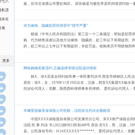
经七八
族，住河北省唐山市曹妃甸区。 原告杨某与被告李某民间借贷纠纷一案。本
隐私违
他未在
何为掩饰、隐瞒犯罪所得罪中“情节严重”
月离
根据《中华人民共和国刑法》第三百一十二条规定，明知是犯罪
购、代为销售或者以其他方法掩饰、隐瞒的，处三年以下有期徒刑、
的，处三年以上七年以下有期徒刑，并处罚金。收购来历不明赃物而构
更多
网络购物卖家违约 正确选择管辖法院成功维权
林X、张X买卖合同纠纷民事一审民事判决书 西安市碑林区人民法院 民 事
原告：张X，女，1970年11月19日出生，汉族，西安XX集团XX输
托诉讼代理人：党鹏，陕西西科律师事务所律师。 委托诉讼代理人：李
车辆受损被承保保险公司拒赔，法院依法判决全额赔偿
中国XXXX保险股份有限公司安康市分公司、宋XX财产保险合同
法院 民 事 判决 书 (2022)陕0923民初488号 原告:宋XX，男，汉
县。公民身份号码：6124XXXXXX********。 委托诉讼代理人：