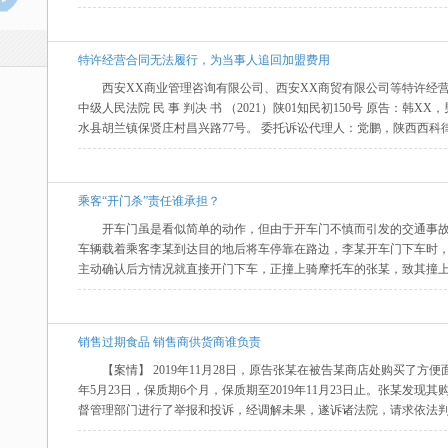
特许经营合同无法履行，为当事人追回加盟费用
西安XX商业管理咨询有限公司、西安XX商贸有限公司等特许经
中级人民法院 民 事 判决 书 （2021）陕01知民初150号 原告：韩X
水县胡兰镇保贤庄村昌兴路77号。 委托诉讼代理人：党鹏，陕西西科律
乘客“开门杀”责任谁承担？
开车门虽是看似简单的动作，但由于开车门不慎而引发的交通事
车辆载着乘客李某到达目的地后将车停靠在路边，李某开车门下车时
主动确认后方情况就直接开门下车，正撞上骑摩托车的张某，致其撞上
销售过期食品 销售商供货商谁负责
【案情】 2019年11月28日，原告张某在被告某商店处购买了方便
年5月23日，保质期6个月，保质期至2019年11月23日止。张某发
督管理部门进行了举报和投诉，经调解未果，遂诉诸法院，请求依法判令