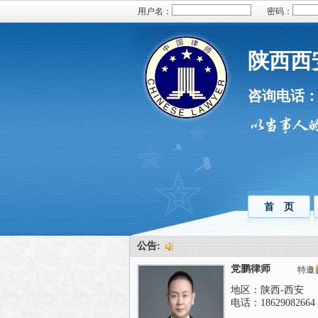
用户名：
密码：
陕西西
咨询电话
首 页
公告:
党鹏律师
特邀
地区：陕西-西安
电话：18629082664