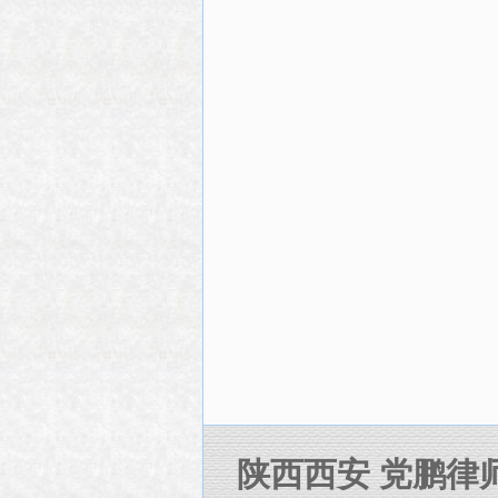
陕西西安 党鹏律