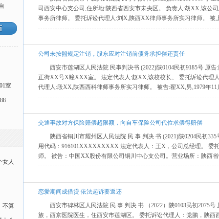
自
司西安中心支公司,住所地:陕西省西安市未央区。 负责人:胡XX,该公司
事务所律师。 委托诉讼代理人:刘X,陕西XX律师事务所实习律师。 被上诉
公司未按照规定注销，股东应对注销前债务承担偿还责任
西安市莲湖区人民法院 民事判决书 (2022)陕0104民初9185号 
正街XX号X幢XXX室。 法定代表人:赵XX,该校校长、 委托诉讼代理
01室
代理人:段XX,陕西西科律师事务所实习律师。 被告:翟XX,男,1979年11月
88
交通事故对方保险赔偿超限额，向自车保险公司代位求偿得赔偿
陕西省铜川市耀州区人民法院 民 事 判决 书 (2021)陕0204民初
用代码：916101XXXXXXXXX 法定代表人：王X，公司总经理。
师。 被告：中国XX股份有限公司铜川中心支公司。营业场所：陕西省铜
个女人
恋爱期间成借贷 依法起诉要返还
西安市碑林区人民法院 民 事 判决 书 （2022）陕0103民初2075
，不算
族，西京医院医生，住西安市莲湖区。 委托诉讼代理人：党鹏，陕西