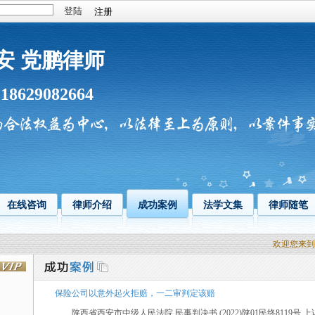
注册
安 党鹏律师
18629082664
：
在线咨询
律师介绍
成功案例
法学文集
律师随笔
欢迎您来到陕西西
保险公司以意外起火拒赔，一二审判定该赔
陕西省西安市中级人民法院 民事判决书 (2022)陕01民终8119号