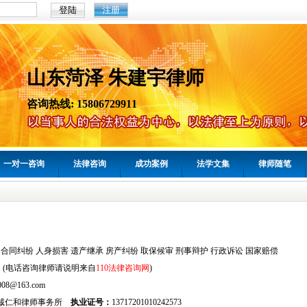
注册
山东菏泽 朱建宇律师
咨询热线: 15806729911
一对一咨询
法律咨询
成功案例
法学文集
律师随笔
 合同纠纷 人身损害 遗产继承 房产纠纷 取保候审 刑事辩护 行政诉讼 国家赔偿
9911 (电话咨询律师请说明来自
110法律咨询网
)
2008@163.com
诚仁和律师事务所
执业证号：
13717201010242573