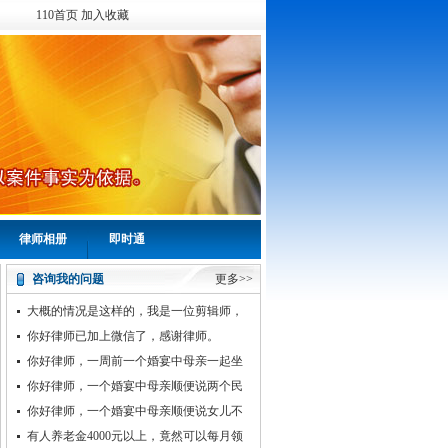
110首页
加入收藏
律师相册
即时通
咨询我的问题
更多>>
大概的情况是这样的，我是一位剪辑师，
20号有个人我我给他剪辑视频第一次看效果
你好律师已加上微信了，感谢律师。
你好律师，一周前一个婚宴中母亲一起坐
五六个人前顺口说漏三周前的维汉通婚的女
你好律师，一个婚宴中母亲顺便说两个民
孩)女儿不给了
族通婚的女儿不给了，给别人家了
你好律师，一个婚宴中母亲顺便说女儿不
给了，给别人家了。女孩结婚前母亲说愿意
有人养老金4000元以上，竟然可以每月领