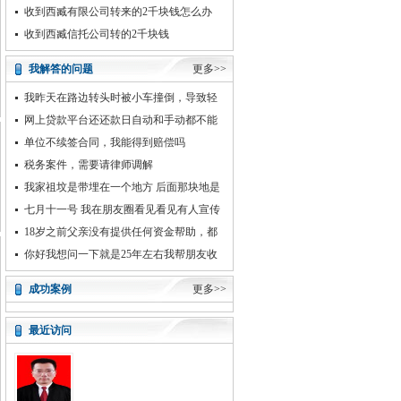
当儿媳妇
低保，这种情况可以举
收到西臧有限公司转来的2千块钱怎么办
收到西臧信托公司转的2千块钱
我解答的问题
更多>>
我昨天在路边转头时被小车撞倒，导致轻
微粉碎性骨折，目前准备出院，需要在
网上贷款平台还还款日自动和手动都不能
扣款，
单位不续签合同，我能得到赔偿吗
税务案件，需要请律师调解
我家祖坟是带埋在一个地方 后面那块地是
一个单身汉承包 今年他
七月十一号 我在朋友圈看见看见有人宣传
这个PS网络教学 并且
18岁之前父亲没有提供任何资金帮助，都
是母亲每月固定生活费支出
你好我想问一下就是25年左右我帮朋友收
了330块钱她当时跟我
成功案例
更多>>
最近访问