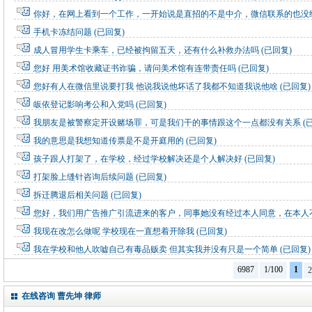
你好，在网上看到一个工作，一开始说是直招的不是中介，微信联系的也没
手机卡冻结问题
(已回复)
成人冒用学生卡乘车，已经被拘留五天，还有什么补救办法吗
(已回复)
您好 用美术馆收藏证书诈骗，请问美术馆有连带责任吗
(已回复)
您好有人在微信里说要打我 他说我说他坏话了我都不知道我说他啥
(已回复)
皈依登记影响考公和入党吗
(已回复)
我朋友是被警察定开设赌场罪，可是我们干的事情跟这个一点都没有关系
(
我的意思是我想知道传票是不是开庭用的
(已回复)
孩子跟人打架了，在学校，经过学校解决还是个人解决好
(已回复)
打架脸上缝针咨询后续问题
(已回复)
拆迁腾退后相关问题
(已回复)
您好，我们用广告推广引流进来的客户，同事她没有经过本人同意，在本人
我现在改怎么做呢 学校现在一直想着开除我
(已回复)
我在学校和他人吹嘘自己有毒品贩卖 但其实我并没有只是一个简单
(已回复)
6987
1/100
1
2
在线咨询 曹先坤 律师