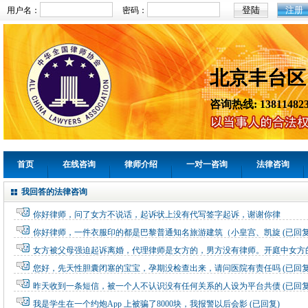
注册
用户名：
密码：
北京丰台区
咨询热线: 138114823
首页
在线咨询
律师介绍
一对一咨询
法律咨询
我回答的法律咨询
你好律师，问了女方不说话，起诉状上没有代写签字起诉，谢谢你律
你好律师，一件衣服印的都是巴黎普通知名旅游建筑（小皇宫、凯旋
(已回复
女方被父母强迫起诉离婚，代理律师是女方的，男方没有律师。开庭中女方
您好，先天性胆囊闭塞的宝宝，孕期没检查出来，请问医院有责任吗
(已回复
昨天收到一条短信，被一个人不认识没有任何关系的人设为平台共债
(已回复
我是学生在一个约炮App 上被骗了8000块，我报警以后会影
(已回复)