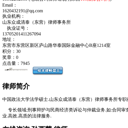
Email：
1620432191@qq.com
执业机构：
山东众成清泰（东营）律师事务所
执业证号：
13705201411267094
地址：
东营市东营区新区庐山路华泰国际金融中心B座1214室
积分：
30
奖章：
0
点击量：
7945
律师简介
中国政法大学法学硕士.山东众成清泰（东营）律师事务所专职
专长领域:刑事辩护与民商经济类诉讼与仲裁业务.如:合同审查
业.高效.高质的法律服务.