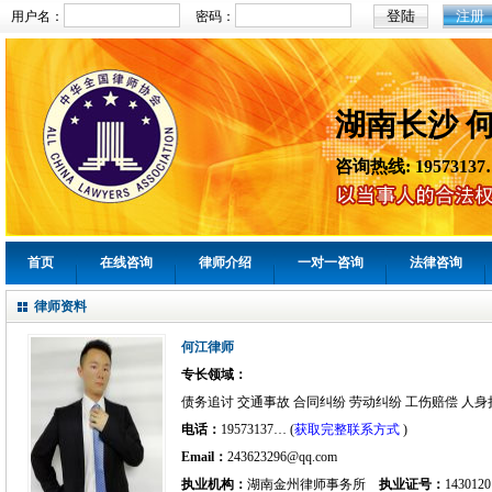
注册
用户名：
密码：
湖南长沙 
咨询热线: 19573137
首页
在线咨询
律师介绍
一对一咨询
法律咨询
律师资料
何江律师
专长领域：
债务追讨 交通事故 合同纠纷 劳动纠纷 工伤赔偿 人身
电话：
19573137… (
获取完整联系方式
)
Email：
243623296@qq.com
执业机构：
湖南金州律师事务所
执业证号：
1430120