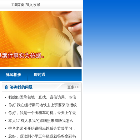
110首页
加入收藏
律师相册
即时通
咨询我的问题
更多>>
我媳妇因承包地一直找。县信访局。市信
访局省信访局。都说处理。但是到地方就是
你好 我在缓行期间地铁去上班要采取指纹
不处理一直拖
查看是否有犯罪记录我应
你好，我是一个出租车司机，今天上午去
乡下，回来时在路上拉了一个人到县城没打
本人17,有人拿我的踝胸照来威胁我怎么
计价器
办，然后那个人我又不认
护考老师刚开始说报班以后会监督学习，
开课后，也不回信息了，也没签合同
您好，我读到小学五年级我就爸爸拿到书