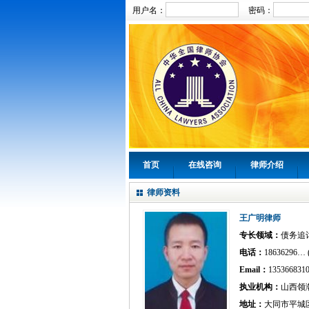
用户名：
密码：
首页
在线咨询
律师介绍
律师资料
王广明律师
专长领域：
债务追
电话：
18636296… 
Email：
135366831
执业机构：
山西领
地址：
大同市平城