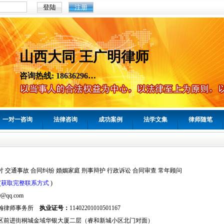
注册
山西大同 王广明律师
咨询热线: 18636296…
一对一咨询
法律咨询
成功案例
法学文集
律师随笔
讨 交通事故 合同纠纷 婚姻家庭 刑事辩护 行政诉讼 合同审查 常年顾问
(
获取完整联系方式
)
0@qq.com
瀚律师事务所
执业证号：
11402201010501167
区前进街桐城金域华银大厦二层（睿和新城小区北门对面）