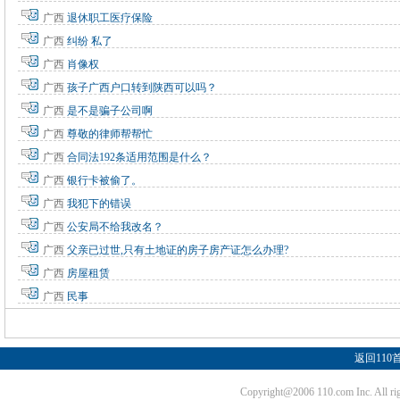
广西
退休职工医疗保险
广西
纠纷 私了
广西
肖像权
广西
孩子广西户口转到陕西可以吗？
广西
是不是骗子公司啊
广西
尊敬的律师帮帮忙
广西
合同法192条适用范围是什么？
广西
银行卡被偷了。
广西
我犯下的错误
广西
公安局不给我改名？
广西
父亲已过世,只有土地证的房子房产证怎么办理?
广西
房屋租赁
广西
民事
返回110
Copyright@2006 110.com Inc. Al