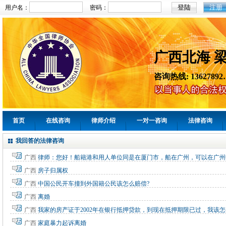
注册
用户名：
密码：
广西北海 
咨询热线: 13627892
首页
在线咨询
律师介绍
一对一咨询
法律咨询
我回答的法律咨询
广西
律师：您好！船籍港和用人单位同是在厦门市，船在广州，可以在广州
广西
房子归属权
广西
中国公民开车撞到外国籍公民该怎么赔偿?
广西
离婚
广西
我家的房产证于2002年在银行抵押贷款，到现在抵押期限已过，我该
广西
家庭暴力起诉离婚