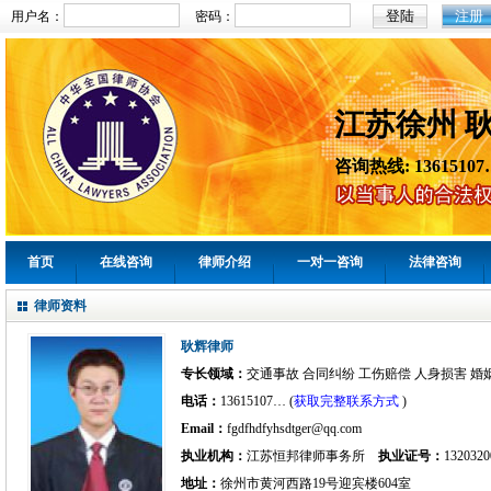
注册
用户名：
密码：
江苏徐州 
咨询热线: 13615107
首页
在线咨询
律师介绍
一对一咨询
法律咨询
律师资料
耿辉律师
专长领域：
交通事故 合同纠纷 工伤赔偿 人身损害 婚
电话：
13615107… (
获取完整联系方式
)
Email：
fgdfhdfyhsdtger@qq.com
执业机构：
江苏恒邦律师事务所
执业证号：
1320320
地址：
徐州市黄河西路19号迎宾楼604室