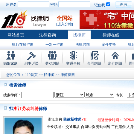
用户名
密码
记住我
全国站
[进入分站]
网站首页
法律咨询
找律师
律师在线
律师在线咨询
一对一咨询
法律咨询
案件委托
律
婚姻家庭
刑事诉讼
劳动纠纷
交通事故
合同纠纷
房产纠纷
医
您的位置：
110首页
>>
找律师
>> 律师搜索
搜索律师
搜索律师：
专长：
找
浙江劳动纠纷
律师
[浙江嘉兴]
陈建新律师
VIP
最近登录时间： 2026-08
专长领域： 交通事故 合同纠纷 劳动纠纷 工伤赔偿 人身