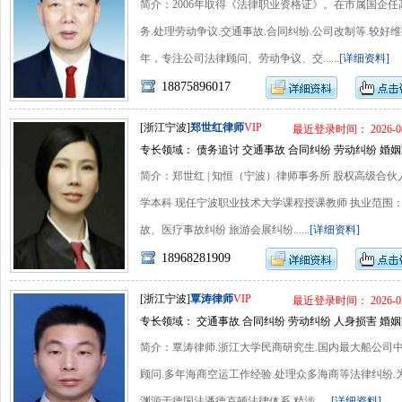
简介：2006年取得《法律职业资格证》。在市属国企
务.处理劳动争议.交通事故.合同纠纷.公司改制等.较
年，专注公司法律顾问、劳动争议、交......
[详细资料]
18875896017
[浙江宁波]
郑世红律师
VIP
最近登录时间： 2026-08
专长领域： 债务追讨 交通事故 合同纠纷 劳动纠纷 婚姻
简介：郑世红 | 知恒（宁波）律师事务所 股权高级合
学本科 现任宁波职业技术大学课程授课教师 执业范围
故、医疗事故纠纷 旅游会展纠纷......
[详细资料]
18968281909
[浙江宁波]
覃涛律师
VIP
最近登录时间： 2026-05
专长领域： 交通事故 合同纠纷 劳动纠纷 人身损害 婚姻
简介：覃涛律师.浙江大学民商研究生.国内最大船公司
顾问.多年海商空运工作经验.处理众多海商等法律纠纷.
渊源于德国法潘德克顿法律体系.精涉......
[详细资料]