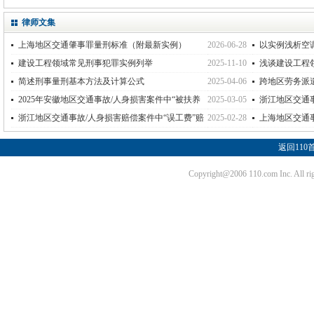
律师文集
上海地区交通肇事罪量刑标准（附最新实例）
2026-06-28
以实例浅析空
建设工程领域常见刑事犯罪实例列举
2025-11-10
浅谈建设工程
简述刑事量刑基本方法及计算公式
2025-04-06
跨地区劳务派
标准？
2025年安徽地区交通事故/人身损害案件中“被扶养
2025-03-05
浙江地区交通事
人生活费”赔偿标准
偿标准问题
浙江地区交通事故/人身损害赔偿案件中“误工费”赔
2025-02-28
上海地区交通事
偿标准相关规定汇总
偿标准
返回110
Copyright@2006 110.com Inc. Al