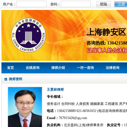
注册
用户名：
密码：
上海静安区
咨询热线: 130421588
首页
在线咨询
律师介绍
一对一咨询
法律咨询
律师资料
王景林律师
专长领域：
债务追讨 合同纠纷 人身损害 婚姻家庭 工程建筑 房产
电话：
13042158889 021-60561652 (电话咨询律师
Email：
767915426@qq.com
执业机构：
北京盈科(上海)律师事务所
执业证号：
1