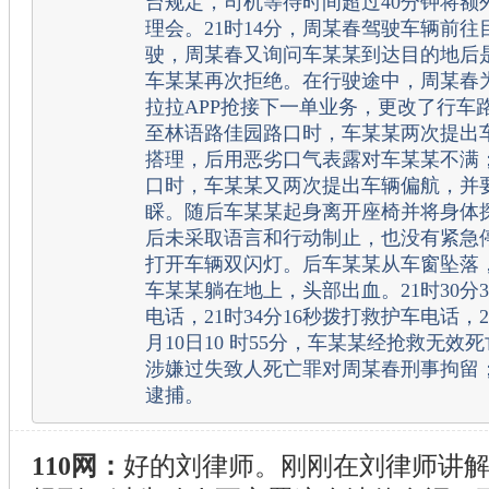
台规定，司机等待时间超过40分钟将额
理会。21时14分，周某春驾驶车辆前
驶，周某春又询问车某某到达目的地后
车某某再次拒绝。在行驶途中，周某春
拉拉APP抢接下一单业务，更改了行车路
至林语路佳园路口时，车某某两次提出
搭理，后用恶劣口气表露对车某某不满
口时，车某某又两次提出车辆偏航，并
睬。随后车某某起身离开座椅并将身体
后未采取语言和行动制止，也没有紧急
打开车辆双闪灯。后车某某从车窗坠落
车某某躺在地上，头部出血。21时30分3
电话，21时34分16秒拨打救护车电话，2
月10日10 时55分，车某某经抢救无效
涉嫌过失致人死亡罪对周某春刑事拘留；
逮捕。
110网：
好的刘律师。刚刚在刘律师讲