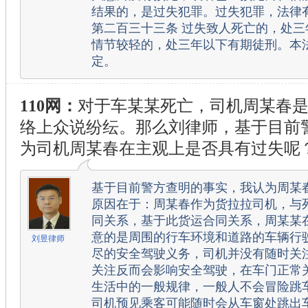
结果的，是过失犯罪。过失犯罪，法律
第二百三十三条 过失致人死亡的，处三
情节较轻的，处三年以下有期徒刑。本
定。
110网：
对于车某某死亡，司机周某春
络上众说纷纭。那么刘律师，基于目前
为司机周某春在主观上是否具有过失呢
基于目前警方查明的事实，我认为周某
原因在于：周某春作为货拉拉司机，与
同关系，基于此货运合同关系，周某某
意的是周围的行车环境和道路的车辆行
刘昱律师
尽的安全驾驶义务，司机并没有随时关
关注反而会影响安全驾驶，在车门正常
生活中的一般规律，一般人不会冒险跳
司机预见乘客可能随时会从车窗处跳出