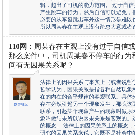
辑，超出了司机的能力范围。 过于自
产生跳车的行为，然后自信可以避免，
必要的从车窗跳出车外这一情形是难以
所以周某春在主观上没有疏忽大意或者
110网：
周某春在主观上没有过于自信
那么案件中，司机周某春不停车的行为
间有无因果关系呢？
法律上的因果关系与事实上（或者说哲
哲学认为，因果关系是指各种自然现象
在的内在的合乎规律的客观联系。具体
存在必然引起另一个现象发生，那么这
刘昱律师
联系，引起某个现象产生的现象叫做原
象叫做结果所以说因果关系是客观的。
的概念。 法律上的因果关系上的概念
研究的因果关系来说，它既不是社会中