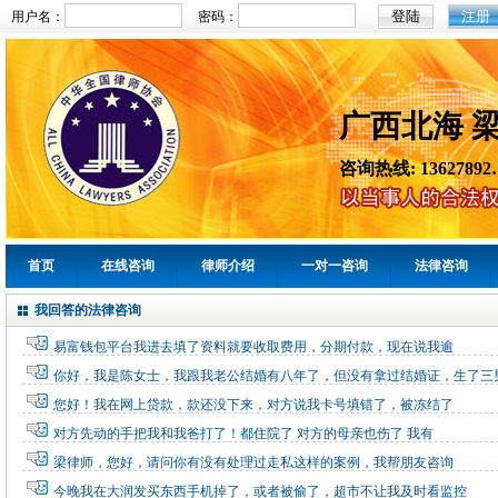
注册
用户名：
密码：
广西北海 
咨询热线: 13627892
首页
在线咨询
律师介绍
一对一咨询
法律咨询
我回答的法律咨询
易富钱包平台我进去填了资料就要收取费用，分期付款，现在说我逾
你好，我是陈女士，我跟我老公结婚有八年了，但没有拿过结婚证，生了三
您好！我在网上贷款，款还没下来，对方说我卡号填错了，被冻结了
对方先动的手把我和我爸打了！都住院了 对方的母亲也伤了 我有
梁律师，您好，请问你有没有处理过走私这样的案例，我帮朋友咨询
今晚我在大润发买东西手机掉了，或者被偷了，超市不让我及时看监控