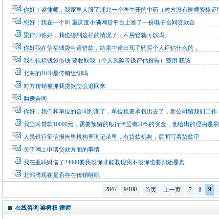
你好！梁律师，我家里人服了浦北一个医生开的中药（对方没有医师资格证
您好！我在一个叫 重庆度小满网贷平台上签了一份电子合同贷款合
梁律师你好，我也碰到这样的情况了，不用管就可以吗。
你好我在信福钱袋申请借款，结果中途出现了购买个人评估什么的，
我在信福钱袋借钱 要收取我（个人风险等级评估报告）费用 我该
北海的1040是传销组织吗
对方传销被抓我贷款怎么追回来
购房合同
你好，我们和单位的合同到期了，单位也要承包出去了，新公司留我们工作
我当时贷款10000元，需要预留的银行卡里有20%的资金，他给出的理由是
人民银行征信报告里机构查询记录里，有贷款机构，后面写着贷款审
关于网上申请贷款方面的事情
我在亚联财借了24000要我投保才能取现我不投保也要归还是真
北部湾现在是否存在传销组织
2847
9/100
9
首页
上一页
7
8
在线咨询 梁树权 律师