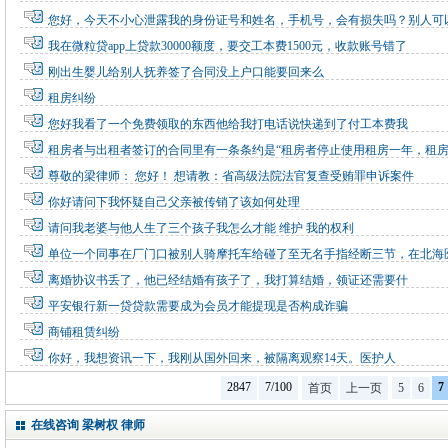
您好，今天不小心泄露我的身份证号和姓名，手机号，会有损失吗？别人可
我在微粒贷app上贷款30000额度，要交工本费1500元，收款账号错了
刚出生婴儿给别人抚养签了合同没上户口能要回来么
租房纠纷
您好我看了一个免费领取的东西他给我打电话说快递到了付工本费我
租房者与出租者签订的合同里有一条条约是“租房者停止使用租房一年，租
尊敬的梁律师： 您好！ 想请教：省高级法院法官复查受贿罪申诉案件
你好请问下我怀疑自己父亲被传销了该如何处理
请问我老婆与他人生了三个孩子我怎么才能 维护 我的权利
单位一个同事在厂门口被别人骑摩托车给碰了至无名手指经断三节，在北海
离婚协议书丢了，他已经结婚有孩子了，我打算结婚，领证还需要什
平安银行新一贷贷款需要成为会员才能提现是否构成诈骗
商铺租赁纠纷
你好，我想资讯一下，我刚从国外回来，被隔离观察14天。医护人
2847
7/100
7
首页
上一页
5
6
在线咨询 梁树权 律师