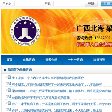
注册
用户名：
密码：
广西北海 
咨询热线: 13627892
首页
在线咨询
律师介绍
一对一咨询
法律咨询
我回答的法律咨询
生了小孩三个月内补办准生证可以报销吗新农合作医疗
有个朋友几年前和他朋友喝醉了一起去开房发生关系了，几年后还可
梁律师你好，我老公经常手机玩游戏赌博，输了很多钱，而且还是背着我赌
公路边临时停车不开灯,电车追尾是谁的责任
我在一家手机店工作，并不是签合同工作的，属于平常雇佣关系，我想辞职
你好，北海民间融资是真的吗。我朋友叫我来，今天给我讲，说上新