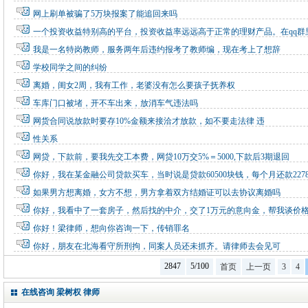
网上刷单被骗了5万块报案了能追回来吗
一个投资收益特别高的平台，投资收益率远远高于正常的理财产品。在qq群
我是一名特岗教师，服务两年后违约报考了教师编，现在考上了想辞
学校同学之间的纠纷
离婚，闺女2周，我有工作，老婆没有怎么要孩子抚养权
车库门口被堵，开不车出来，放消车气违法吗
网货合同说放款时要存10%金额来接洽才放款，如不要走法律 违
性关系
网贷，下款前，要我先交工本费，网贷10万交5%＝5000,下款后3期退回
你好，我在某金融公司贷款买车，当时说是贷款60500块钱，每个月还款227
如果男方想离婚，女方不想，男方拿着双方结婚证可以去协议离婚吗
你好，我看中了一套房子，然后找的中介，交了1万元的意向金，帮我谈价
你好！梁律师，想向你咨询一下，传销罪名
你好，朋友在北海看守所刑拘，同案人员还未抓齐。请律师去会见可
2847
5/100
首页
上一页
3
4
在线咨询 梁树权 律师