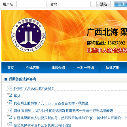
注册
用户名：
密码：
广西北海 
咨询热线: 13627892
首页
在线咨询
律师介绍
一对一咨询
法律咨询
我回答的法律咨询
外墙打了怎么处理才好呢？
车贷
我在网上赌博输了几十万，自首会会怎样？我想坐
您好:梁律师，我7月5号在高德闽辉超市购买一件蒙牛纯甄原味酸奶
在游戏里面有人说要买我的号，然后我跟她就加了QQ，她让我去百度的一
提交取保候审资料公安机关没有给回复