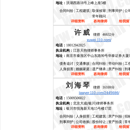
地址：
洪湖西路18号上峰上座5楼
合同纠纷 | 工程建筑 | 取保候审 | 刑事辩护 | 
常年顾问
详细资料
咨询律师
给我留
许威
律师
46632分
xuwei.110.com/
电话：
18012942025
执业机构：
江苏天煦律师事务所
地址：
南京市秦淮区中山东路90号华泰证券大厦
债务追讨 | 交通事故 | 合同纠纷 | 劳动纠纷 | 
人身损害 | 婚姻家庭 | 遗产继承 | 房产纠纷 | 
详细资料
咨询律师
给我留
刘海琴
律师
16169分
lawyer.110.com/2445686/
电话：
15009506022
执业机构：
北京大成(银川)律师事务所
地址：
银川市悦海新天地15号楼17层
合同纠纷 | 人身损害 | 工程建筑 | 房产纠纷 | 
刑事辩护 | 公司收购 | 股份转让 | 资产拍卖 | 
详细资料
咨询律师
给我留