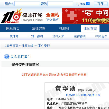
用户名
密码
记住我
全国站
[进入分站]
网站首页
法律咨询
找律师
律师在线
找律师
一对一咨询
法律人才
法律咨询
律师合作
110网首页
>>
律师在线
>>
案件委托
·案件委托详细情况
对不起该信息只允许登陆的发布者及律师用户查看!
黄华勋
律师
45405分
lawyer.110.com/2026787/
电话：
13878148359
执业机构：
广西欧汇律师事务所
地址：
广西南宁市民族大道141号中鼎万象东方D