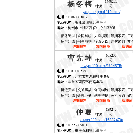
1446283
杨冬梅
律师
分
yangdongmei.110.com/
电话：
15068803952
执业机构：
浙江灏律律师事务所
地址：
杭州市上城区富亿中心A座606
债务追讨 | 合同纠纷 | 人身损害 | 婚姻家庭 | 
房产纠纷 | 刑事辩护 | 行政诉讼 | 调解谈判 | 
详细资料
咨询律师
给我留
165269
曹先坤
律师
分
lawyer.110.com/3614575/
电话：
13811482340
执业机构：
北京市常鸿律师事务所
地址：
丰台区西四环南路46号
拆迁安置 | 交通事故 | 合同纠纷 | 婚姻家庭 | 
房产纠纷 | 金融证券 | 刑事辩护 | 公司收购 | 
详细资料
咨询律师
给我留
139240
仲夏
律师
分
lawyer.110.com/15332470/
电话：
18725685001
执业机构：
重庆永和律师事务所