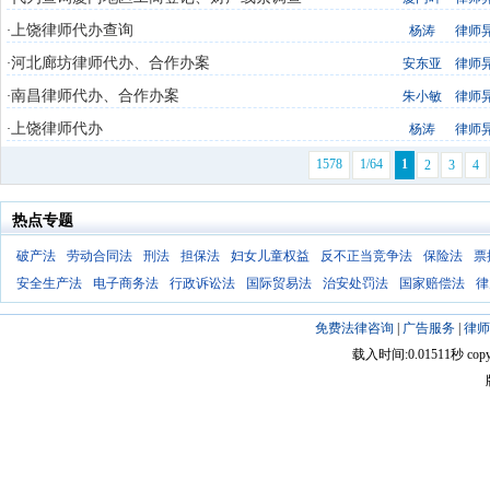
上饶律师代办查询
·
杨涛
律师
河北廊坊律师代办、合作办案
·
安东亚
律师
南昌律师代办、合作办案
·
朱小敏
律师
上饶律师代办
·
杨涛
律师
1578
1/64
1
2
3
4
热点专题
破产法
劳动合同法
刑法
担保法
妇女儿童权益
反不正当竞争法
保险法
票
安全生产法
电子商务法
行政诉讼法
国际贸易法
治安处罚法
国家赔偿法
律
免费法律咨询
|
广告服务
|
律师
载入时间:0.01511秒 copyright