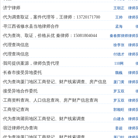
济宁律师
·
王朝正
律师
代为调查取证，案件代理等，王律师：13720171700
·
王帅
律师
寻江西省修水县当地律师合作
·
孟海
代为查询、取证，价格从优 秦律师：15081804044
·
秦春辉律师
律师
代理查询信息
·
徐李张
律师
代理查询信息
·
付德才
律师
我司提供案源，律师负责代理
·
110网
长春市接受异地委托
·
魏巍
律师
代为查询厦门地区工商登记、财产线索调查、房产信息
·
厦门黄
律师
查询、户籍信息查询
接受异地合作委托
·
罗玉双
工商资料查询、人口信息查询、房产财产信息查询
·
罗玉双
律师
工商登记查询
·
郭顺旺
律师
代为查询莆田地区工商登记、财产线索调查
·
白建永
律师
宿迁律师代办查询
·
姜超
律师
代为查询厦门地区工商登记、财产线索调查
·
厦门叶
律师