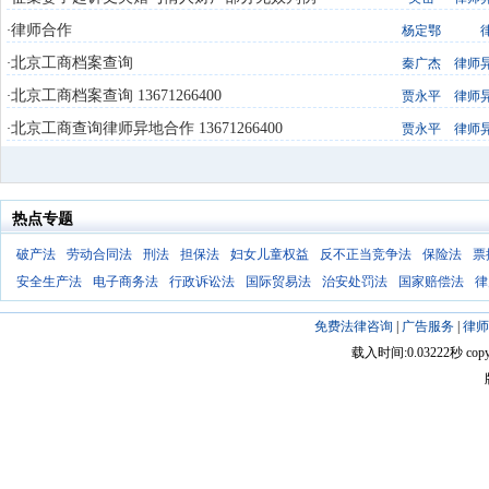
律师合作
·
杨定鄂
北京工商档案查询
·
秦广杰
律师
北京工商档案查询 13671266400
·
贾永平
律师
北京工商查询律师异地合作 13671266400
·
贾永平
律师
热点专题
破产法
劳动合同法
刑法
担保法
妇女儿童权益
反不正当竞争法
保险法
票
安全生产法
电子商务法
行政诉讼法
国际贸易法
治安处罚法
国家赔偿法
律
免费法律咨询
|
广告服务
|
律师
载入时间:0.03222秒 copyright