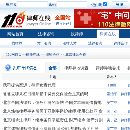
用户名
密码
记住我
全国站
[进入分站]
网站首页
法律咨询
找律师
律师在线
找律师
一对一咨询
法律人才
法律咨询
律师合作
110网首页
>>
律师在线
>>
律师合作
>> 北京律师合作
全部
律师异地调查
律师异地委托
主题
发布人
我司提供案源，律师负责代理
·
110网
爸爸去哪儿栏目组邮箱中奖要交保险金是真的吗
·
霍治平
律师
北京合同法律师：债务纠纷的管辖 合同欠款民间借贷拖
·
吴丁亚
欠工程款债权债务纠纷律师
北京炜衡律师事务所吴丁亚刑事辩护律师 挪用公款罪 贪
·
吴丁亚
污罪 受贿经济犯罪辩护
北京继承法律师：继承案件举证责任 财产继承 遗产分割
·
吴丁亚
律师
遗嘱遗赠财产纠纷律师在线咨询
北京炜衡律师提供企业法律顾问 公司法律师 合同纠纷
·
吴丁亚
律师