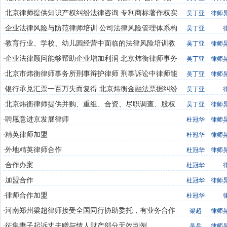
股权转让 尽职调查 股权投资
北京律师提供知识产权纠纷法律咨询 专利商标著作权实
·
吴丁亚
律师
用新型纠纷律师
企业法律风险与防范律师培训 公司法律风险管理体系构
·
吴丁亚
建 公司治理和内部控制法律培训
教育行业、学校、幼儿园经营中面临的法律风险培训教
·
吴丁亚
律师
育法律专家律师培训降低风险
企业法律顾问能够帮助企业增加利润 北京炜衡律师事务
·
吴丁亚
律师
所法律顾问律师
北京市炜衡律师事务所刑事辩护律师 刑事诉讼中律师能
·
吴丁亚
律师
为您做什么 中国精英律师网
银行承兑汇票一百万失而复得 北京炜衡金融法票据纠纷
·
吴丁亚
律师法律咨询
北京炜衡律师提供并购、重组、合资、尽职调查、股权
·
吴丁亚
律师
投资、合同纠纷法律服务
聘愿意进京发展律师
·
杜冠华
律师
精英律师加盟
·
杜冠华
律师
外地精英律师合作
·
杜冠华
律师
合作办案
·
杜冠华
加盟合作
·
杜冠华
律师
律师合作加盟
·
杜冠华
河南郑州梁超律师接受全国同行协助委托，有业务合作
·
梁超
律师
需求的律师可以与我联系
征集妻子起诉丈夫赠与情人财产部分无效判例
·
吴岳
律师