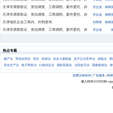
讼执行
天津市调查取证、资信调查、工商调档、案件委托、诉
·
齐志龙
律师
讼执行
天津市调查取证、资信调查、工商调档、案件委托、诉
·
齐志龙
律师
讼执行
天津地区企业工商内、外档查询
·
刘秀章
律师
天津市调查取证、资信调查、工商调档、案件委托、诉
·
齐志龙
讼执行
热点专题
破产法
劳动合同法
刑法
担保法
妇女儿童权益
反不正当竞争法
保险法
票
安全生产法
电子商务法
行政诉讼法
国际贸易法
治安处罚法
国家赔偿法
律
免费法律咨询
|
广告服务
|
律师
载入时间:0.03592秒 copyright