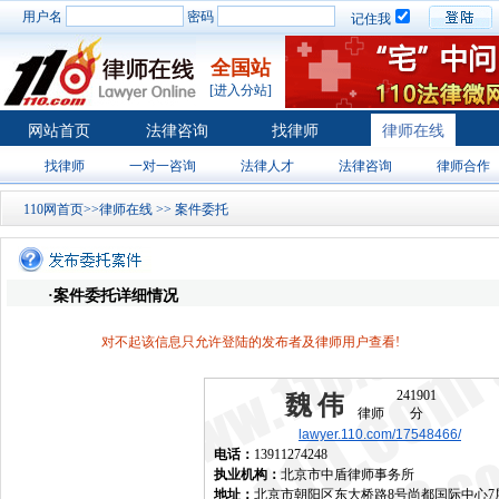
用户名
密码
记住我
全国站
[进入分站]
网站首页
法律咨询
找律师
律师在线
找律师
一对一咨询
法律人才
法律咨询
律师合作
110网首页
>>
律师在线
>>
案件委托
·案件委托详细情况
对不起该信息只允许登陆的发布者及律师用户查看!
241901
魏伟
律师
分
lawyer.110.com/17548466/
电话：
13911274248
执业机构：
北京市中盾律师事务所
地址：
北京市朝阳区东大桥路8号尚都国际中心7