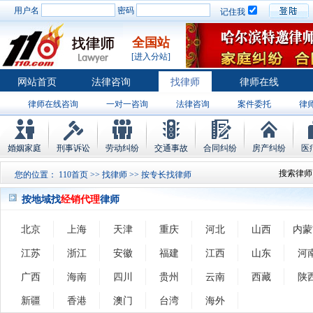
用户名
密码
记住我
全国站
[进入分站]
网站首页
法律咨询
找律师
律师在线
律师在线咨询
一对一咨询
法律咨询
案件委托
律
婚姻家庭
刑事诉讼
劳动纠纷
交通事故
合同纠纷
房产纠纷
医
搜索律师
您的位置：
110首页
>>
找律师
>> 按专长找律师
按地域找
经销代理
律师
北京
上海
天津
重庆
河北
山西
内蒙
江苏
浙江
安徽
福建
江西
山东
河
广西
海南
四川
贵州
云南
西藏
陕
新疆
香港
澳门
台湾
海外